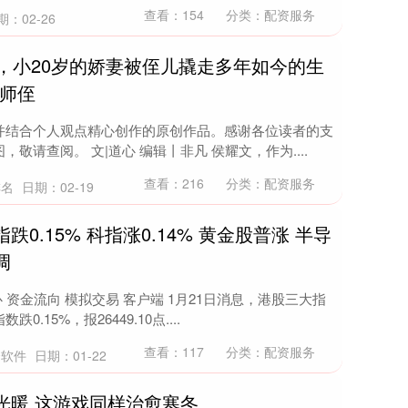
查看：
154
分类：
配资服务
期：02-26
年，小20岁的娇妻被侄儿撬走多年如今的生
_师侄
并结合个人观点精心创作的原创作品。感谢各位读者的支
请查阅。 文|道心 编辑丨非凡 侯耀文，作为....
查看：
216
分类：
配资服务
排名
日期：02-19
0.15% 科指涨0.14% 黄金股普涨 半导
调
 资金流向 模拟交易 客户端 1月21日消息，港股三大指
15%，报26449.10点....
查看：
117
分类：
配资服务
资软件
日期：01-22
光暖 这游戏同样治愈寒冬