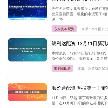
去年冬天带女儿去雪乡，她蹲在雪
套里塞着团雪，融化的水浸透了袖
说：“爸....
东兴资本配资
来源：南京配资
银利达配资 12月11日新乳
本站消息，12月11日新乳转债收盘下跌0
溢价率40.06%。 资料显示，新乳转债信
银利达配资
来源：免费股票配
顺盈通配资 热搜第一！董
11月14日，话题“董宇辉致歉口语
频，在11月8日-9日的疯狂英语线下