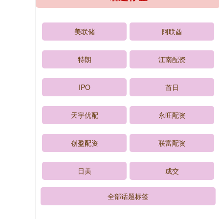
美联储
阿联酋
特朗
江南配资
IPO
首日
天宇优配
永旺配资
创盈配资
联富配资
日美
成交
全部话题标签