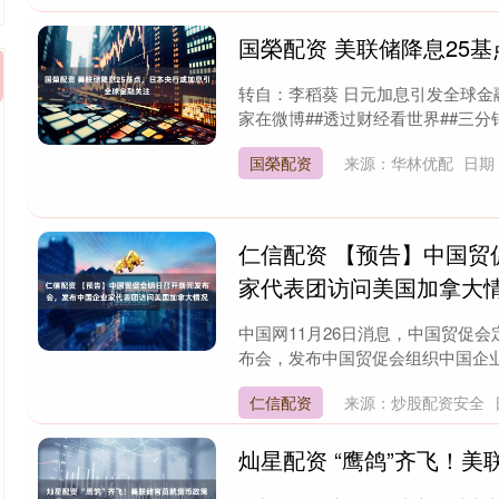
国榮配资 美联储降息25
转自：李稻葵 日元加息引发全球金
家在微博##透过财经看世界##三分钟视
国榮配资
来源：华林优配
日期：
仁信配资 【预告】中国
家代表团访问美国加拿大
中国网11月26日消息，中国贸促会定
布会，发布中国贸促会组织中国企业
仁信配资
来源：炒股配资安全
灿星配资 “鹰鸽”齐飞！