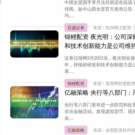
中国女篮国手李月汝目前还在征战 
传闻。如今山西女篮官方发布公告
均....
百盛证券
来源：杭州网上配资
锦鲤配资 夜光明：公司
和技术创新能力是公司维
证券日报网3月20日讯，夜光明在
年，持续的研发和技术创新能力是
掌....
锦鲤配资
来源：股票网炒股配
亿融策略 央行等八部门：
央行等八部门发布进一步防范和处
非法金融活动。发现虚拟货币、现
金....
亿融策略
来源：炒股配资软件