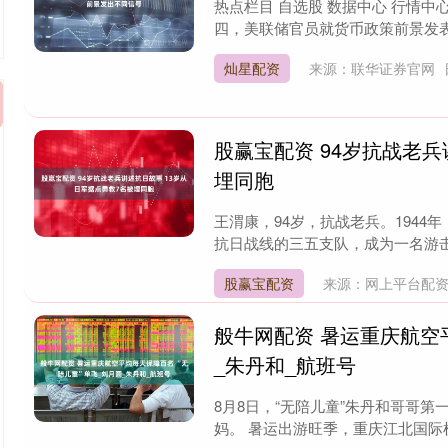
热点栏目 自选股 数据中心 行情中
四，美联储官员就货币政策前景发表
灿星配资
来源：联华证券官网
股赢宝配资 94岁抗战老兵
埋同胞
王渭康，94岁，抗战老兵。1944
抗日战线的三五支队，成为一名游击
股赢宝配资
来源：网上平台配
般牛网配资 暑运重庆航空
_朱丹和_航班号
8月8日，“无陪儿童”朱丹和哥哥
妈。 暑运出游旺季，重庆江北国际机