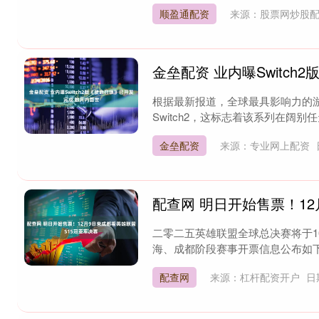
顺盈通配资
来源：股票网炒股
金垒配资 业内曝Switc
根据最新报道，全球最具影响力的
Switch2，这标志着该系列在阔别
金垒配资
来源：专业网上配资
配查网 明日开始售票！12
二零二五英雄联盟全球总决赛将于1
海、成都阶段赛事开票信息公布如下：
配查网
来源：杠杆配资开户
日