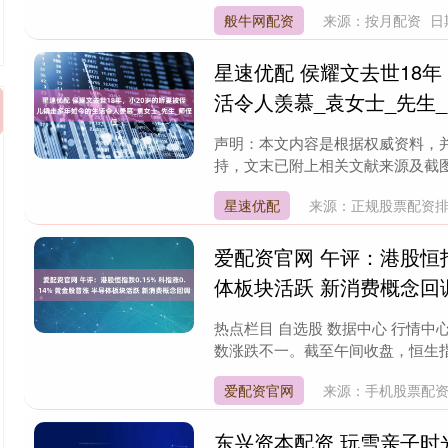
般牛网配资
来源：按月配资
日
星速优配 侯耀文去世18
活令人羡慕_袁女士_先生
声明：本文内容是根据权威资料，
持，文末已附上相关文献来源及截图，敬
星速优配
来源：正规股票配资
爱配资官网 午评：港股恒指跌
体板块活跃 新消费概念回
热点栏目 自选股 数据中心 行情中心
数涨跌不一。截至午间收盘，恒生指数跌0.
爱配资官网
来源：手机股票配
东兴资本配资 玩雪亲子时