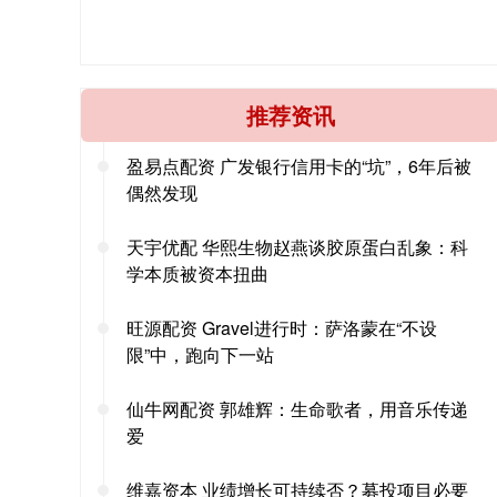
推荐资讯
盈易点配资 广发银行信用卡的“坑”，6年后被
偶然发现
天宇优配 华熙生物赵燕谈胶原蛋白乱象：科
学本质被资本扭曲
旺源配资 Gravel进行时：萨洛蒙在“不设
限”中，跑向下一站
仙牛网配资 郭雄辉：生命歌者，用音乐传递
爱
维嘉资本 业绩增长可持续否？募投项目必要