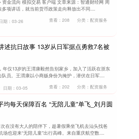
心 资金流向 模拟交易 客户端 文章来源：智通财经网 周
多项讲话，就当前货币政策走向释放出不同....
查看：
208
分类：
配资服务
日期：03-26
讲述抗日故事 13岁从日军据点勇救7名被
年，年仅13岁的王渭康毅然告别家乡，加入了活跃在浙东
队员。王渭康以小商贩身份为掩护，潜伏在日军....
查看：
202
分类：
配资服务
资
日期：03-05
平均每天保障百名 “无陪儿童”单飞_刘月圆
第一次在没有大人的陪伴下，趁暑假乘坐飞机去汕头找爸
场也迎来“无陪儿童”出行高峰。来自重庆航空数....