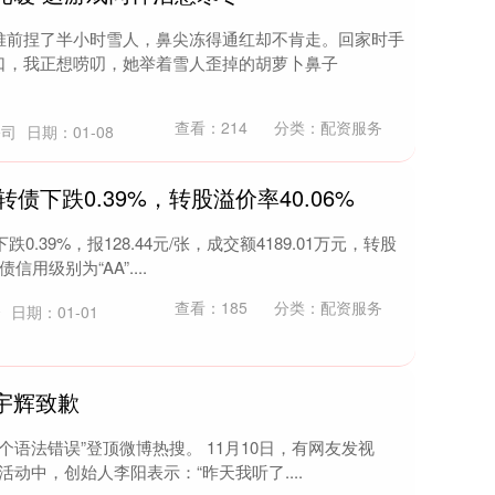
堆前捏了半小时雪人，鼻尖冻得通红却不肯走。回家时手
口，我正想唠叨，她举着雪人歪掉的胡萝卜鼻子
查看：
214
分类：
配资服务
公司
日期：01-08
转债下跌0.39%，转股溢价率40.06%
.39%，报128.44元/张，成交额4189.01万元，转股
用级别为“AA”....
查看：
185
分类：
配资服务
资
日期：01-01
宇辉致歉
多个语法错误”登顶微博热搜。 11月10日，有网友发视
活动中，创始人李阳表示：“昨天我听了....