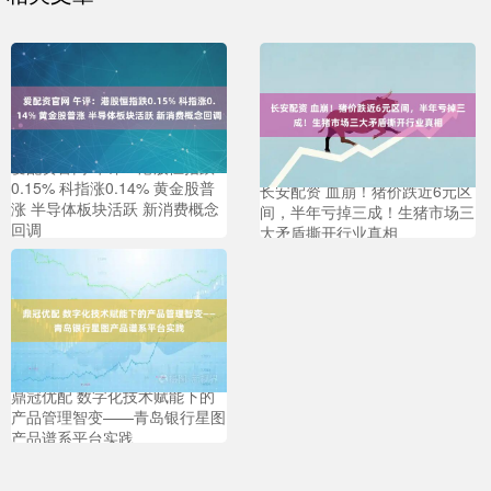
爱配资官网 午评：港股恒指跌
0.15% 科指涨0.14% 黄金股普
长安配资 血崩！猪价跌近6元区
涨 半导体板块活跃 新消费概念
间，半年亏掉三成！生猪市场三
回调
大矛盾撕开行业真相
鼎冠优配 数字化技术赋能下的
产品管理智变——青岛银行星图
产品谱系平台实践