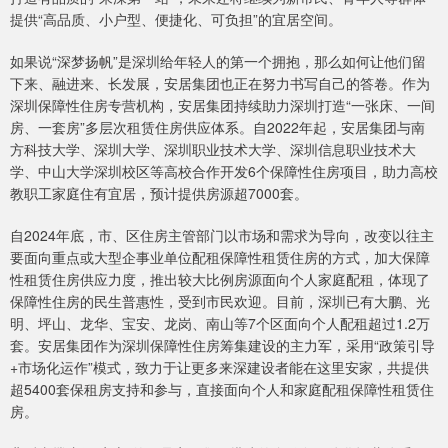
提供“高品质、小户型、便捷化、可负担”的宜居空间。
如果说“深梦扬帆”是深圳给年轻人的第一个拥抱，那么如何让他们留
下来、融进来、长发展，安居集团也正在努力书写自己的答卷。作为
深圳保障性住房专营机构，安居集团持续助力深圳打造“一张床、一间
房、一套房”多层次租赁住房供应体系。自2022年起，安居集团与南
方科技大学、深圳大学、深圳职业技术大学、深圳信息职业技术大
学、中山大学深圳校区等高校合作开发6个保障性住房项目，助力高校
教职工家庭住有宜居，预计提供房源超7000套。
自2024年底，市、区住房主管部门以市场和需求为导向，改变以往主
要面向重点或大型企事业单位配租保障性租赁住房的方式，加大保障
性租赁住房供应力度，推出较大比例房源面向个人家庭配租，体现了
保障性住房的民生普惠性，受到市民欢迎。目前，深圳已有大鹏、光
明、坪山、龙华、宝安、龙岗、南山等7个区面向个人配租超过1.2万
套。安居集团作为深圳保障性住房筹集建设的主力军，采用“政策引导
+市场化运作”模式，致力于让更多来深建设者能在这里安家，共提供
超5400套保租房支持和参与，直接面向个人和家庭配租保障性租赁住
房。