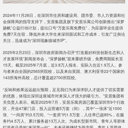
2024年11月28日，在深圳市住房和建设局、团市委、市人力资源和社
会保障局的指导支持下，安居集团及旗下安居乐寓公司创新推出“深梦
扬帆”公益行动计划，提出口号“万套乐寓免费住”，为应届毕业生提供
免费7天住宿，降低外来大学生来深圳面试和工作成本，引发广泛舆论
关注，迅速成为“深圳现象级城市IP”。
2025年2月23日，深圳市政府新闻办召开“打造最好科技创新生态和人
才发展环境”新闻发布会，“深梦扬帆”迎来重磅升级，免费周期延长至
15天。截至2025年7月底，近3.8万人报名、实际入住近1.9万人。参
与者来自全国的2565所院校，以及来自英国、澳大利亚等22个国家的
143所海外高校，总计覆盖超2700所院校。
“反响和效果远远超出预期，足见我们为来深求职人才提供了切实需要
的优惠，体现出深圳这座城市对来深人才强大的吸引力。”安居集团有
关负责人表示。截至2025年7月，安居乐寓房源已覆盖深圳市9个行政
区，开业47家门店，投入运营逾5万套（间），其中“一张床”近1000
张、“一间房”约3.5万间、“一套房”约1.5万套，入住率已超85%，在服
务约4.5万人、累计服务超13万人次。为成长型新市民、青年人等群体
打造有品质的“来深第一站”，未来还将继续为新市民、青年人等群体