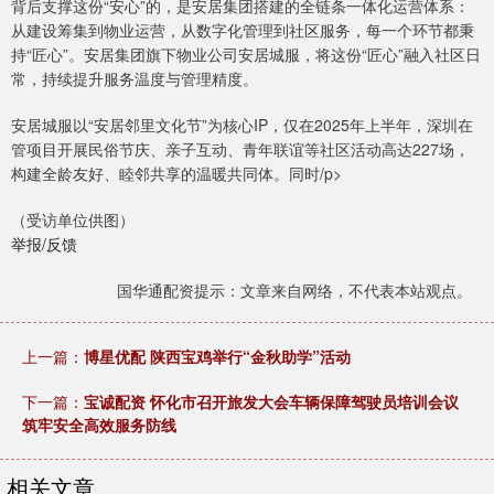
背后支撑这份“安心”的，是安居集团搭建的全链条一体化运营体系：
从建设筹集到物业运营，从数字化管理到社区服务，每一个环节都秉
持“匠心”。安居集团旗下物业公司安居城服，将这份“匠心”融入社区日
常，持续提升服务温度与管理精度。
安居城服以“安居邻里文化节”为核心IP，仅在2025年上半年，深圳在
管项目开展民俗节庆、亲子互动、青年联谊等社区活动高达227场，
构建全龄友好、睦邻共享的温暖共同体。同时/p>
（受访单位供图）
举报/反馈
国华通配资提示：文章来自网络，不代表本站观点。
上一篇：
博星优配 陕西宝鸡举行“金秋助学”活动
下一篇：
宝诚配资 怀化市召开旅发大会车辆保障驾驶员培训会议
筑牢安全高效服务防线
相关文章