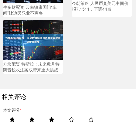
今朝策略 人民币兑美元中间价
牛多财配资 云南镇康国门“车
报7.1511，下调44点
间”让边民乐业不离乡
方块配资 特斯拉：未来数月特
朗普税收法案或带来重大挑战
相关评论
本文评分
*