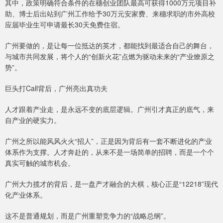
其中，政策明确符合条件的在穗创业团队最高可获得1000万元项目补
助、博士后出站到广州工作给予30万元安家费、来穗求职的市外高校
应届毕业生可申请最长30天免费住宿。
广州要做的，是让每一位抵达的英才，都能找到最适合自己的舞台，
与城市共同发展，将个人的“创新火花”点燃为驱动未来的“产业燎原之
势”。
巨头打Call背后，广州亮出真功夫
人才跟着产业走，是永远不变的底层逻辑。广州引才真正的底气，来
自产业的硬实力。
广州之所以能风风火火“招人”，正是因为背后有一套不断进化的产业
体系作为支撑。人才奔赴的，从来不是一场简单的招聘，而是一个个
真实可触的城市机会。
广州大力揽才的背后，是一盘产才融合的大棋，核心正是“12218”现代
化产业体系。
这不是普通规划，而是广州重塑竞争力的“战略总纲”。