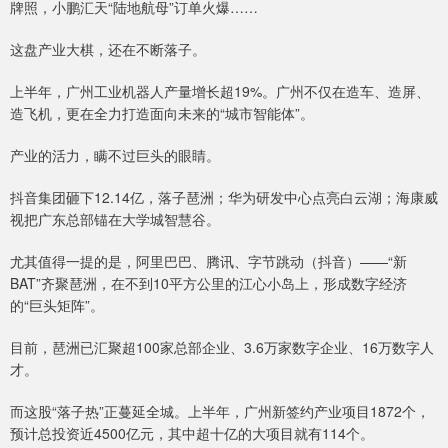
牌照，小鹏汇天“陆地航母”订单火爆……
这盘产业大棋，还在不断落子。
上半年，广州工业机器人产量增长超19%。广州不仅在造车、造屏、
造飞机，更在全力打造面向未来的“城市智能体”。
产业的活力，瞒不过巨头的眼睛。
抖音集团砸下12.14亿，落子琶洲；华为研发中心点亮白云湖；海康威
视把广东总部锚在大学城智慧谷。
尤其值得一提的是，阿里巴巴、腾讯、字节跳动（抖音）——“新
BAT”齐聚琶洲，在不到10平方公里的江心小岛上，形成数字经济
的“巨头矩阵”。
目前，琶洲已汇聚超100家总部企业、3.6万家数字企业、16万数字人
才。
而这股“落子热”正蔓延全城。上半年，广州新签约产业项目1872个，
预计总投资近4500亿元，其中超十亿的大项目就有114个。