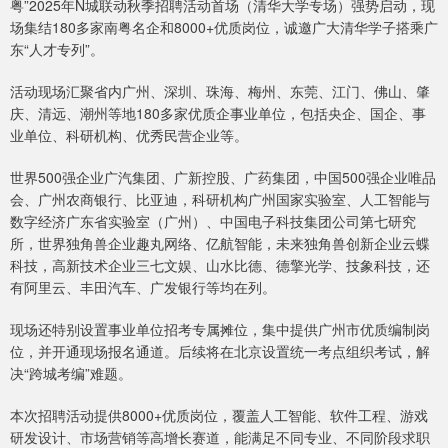
粤”2025年N城联动秋季招聘活动首场（清华大学专场）强势启动，现
场集结180多家南粤名企和8000+优质岗位，诚邀广大清华学子搭乘广
东“人才专列”。
活动现场汇聚省内广州、深圳、珠海、梅州、东莞、江门、佛山、肇
庆、清远、潮州等地180多家优质企事业单位，包括央企、国企、事
业单位、科研机构、优秀民营企业等。
世界500强企业广汽集团、广新控股、广药集团，中国500强企业唯品
会、广州农商银行、比亚迪，科研机构广州国家实验室、人工智能与
数字经济广东省实验室（广州）、中国电子科技集团公司第七研究
所，世界独角兽企业趣丸网络、亿航智能，未来独角兽创新企业云蝶
科技，高新技术企业三七文娱、山水比德、德擎光学、技象科技，还
有阿里云、丰田汽车、广发银行等均在列。
现场还特别设置事业单位招考专属摊位，集中提供广州市优质编制岗
位，并开通现场报名通道。后续将在北京设置统一考点组织考试，解
决“跨城考编”难题。
本次招聘活动提供8000+优质岗位，覆盖人工智能、软件工程、游戏
研发设计、市场营销等高增长赛道，能满足不同专业、不同阶段求职