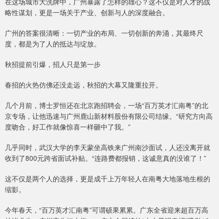
在这场城市大洗牌中，广州暴露了怎样的雄心？这不仅是对人才的战
略性谋划，更是一场关于产业、创新与人的深度融合。
广州的答案很清晰：一切产业的布局、一切创新的奔涌，其最终尺
度，都是为了人的抵达与绽放。
秋招提前引爆，招人只是第一步
春招的火热仿佛还没走远，秋招的大幕又隆重拉开。
几个月前，博士罗恒还在北京跑招聘会，一场“百万英才汇南粤”的北
京专场，让他迅速与广州鹿山新材料股份有限公司结缘。“研究方向高
度吻合，好工作就像惊喜一样砸中了我。”
几乎同时，武汉大学的李天蒙坐高铁来广州南沙面试，人还没离开就
收到了800元跨省面试补贴。“连路费都报销，这诚意真的没谁了！”
这不仅是两个人的选择，更是成千上万年轻人在南粤大地落地生根的
缩影。
今年春天，“百万英才汇南粤”可谓硕果累累。广东全省迎来超百万高