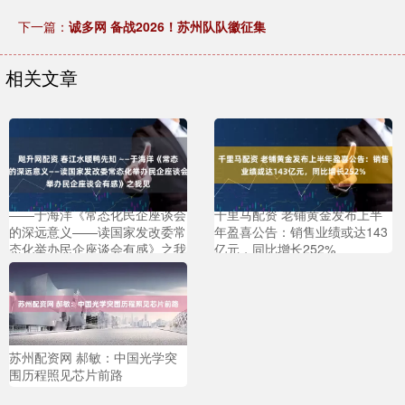
下一篇：
诚多网 备战2026！苏州队队徽征集
相关文章
飚升网配资 春江水暖鸭先知
——于海洋《常态化民企座谈会
千里马配资 老铺黄金发布上半
的深远意义——读国家发改委常
年盈喜公告：销售业绩或达143
态化举办民企座谈会有感》之我
亿元，同比增长252%
见
苏州配资网 郝敏：中国光学突
围历程照见芯片前路