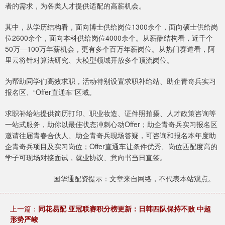
者的需求，为各类人才提供适配的高薪机会。
其中，从学历结构看，面向博士供给岗位1300余个，面向硕士供给岗
位2600余个，面向本科供给岗位4000余个。从薪酬结构看，近千个
50万—100万年薪机会，更有多个百万年薪岗位。从热门赛道看，阿
里云将针对算法研究、大模型领域开放多个顶流岗位。
为帮助同学们高效求职，活动特别设置求职补给站、助企青奇兵实习
报名区、“Offer直通车”区域。
求职补给站提供简历打印、职业妆造、证件照拍摄、人才政策咨询等
一站式服务，助你以最佳状态冲刺心动Offer；助企青奇兵实习报名区
邀请往届青春合伙人、助企青奇兵现场答疑，可咨询和报名本年度助
企青奇兵项目及实习岗位；Offer直通车让条件优秀、岗位匹配度高的
学子可现场对接面试，就业协议、意向书当日直签。
国华通配资提示：文章来自网络，不代表本站观点。
上一篇：
同花易配 亚冠联赛积分榜更新：日韩四队保持不败 中超
形势严峻