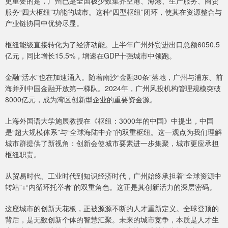
更重要的是，广州已是全国极少数集齐空港、海港、生产服务、商贸
服务“四大枢纽”功能的城市。这种“四型枢纽”闭环，使其在资源整合与
产业链协同中优势尽显。
枢纽能级直接转化为了经济动能。上半年广州外贸进出口总额6050.5
亿元，同比增长15.5%，增速在GDP十强城市中领跑。
金融“活水”也在加速涌入。随着南沙“金融30条”落地，广州与浦东、前
海并列中国金融开放第一梯队。2024年，广州风投机构管理规模突破
8000亿元，成为湾区创新型企业的重要资金源。
上海外国语大学施展教授在《枢纽：3000年的中国》中提出，中国
是“超大规模体系”与“全球海陆中介”的双重枢纽。这一观点为我们理解
城市群提供了新视角：创新会使城市要素进一步集聚，城市更应承担
枢纽职责。
从贸易时代、工业时代到知识经济时代，广州始终承担着“全球资源中
转站”+“内循环托举者”的双重角色。这正是其创新活力的深层密码。
这座城市的创新天花板，正被源源不断的人才重新定义。全球登顶的
背后，是无数创新个体的智慧汇聚。未来的城市竞争，本质是人才生