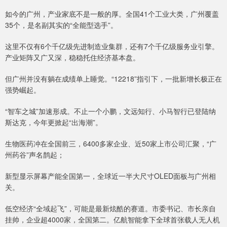
如今的广州，产业家底不是一般的厚。全国41个工业大类，广州覆盖
35个，是名副其实的“全能型选手”。
这里不仅有6个千亿级先进制造业集群，还有7个千亿级服务业引擎。
产业矩阵又广又深，稳稳托住经济基本盘。
但广州并没有躺在成绩单上睡觉。“12218”指引下，一批新增长极正在
强势崛起。
“智车之城”加速形成。不止一个小鹏，文远知行、小马智行已登陆纳
斯达克，今年更掀起“出海潮”。
生物医药冲在全国前三，6400多家企业、近50家上市公司汇聚，“广
州药谷”声名鹊起；
新型显示屏幕产能全国第一，全球近一半大尺寸OLED面板与广州相
关。
低空经济“全域起飞”，可能是最新炫酷的赛道。市委书记、市长亲自
挂帅，企业超4000家，全国第二。亿航智能拿下全球首张载人无人机