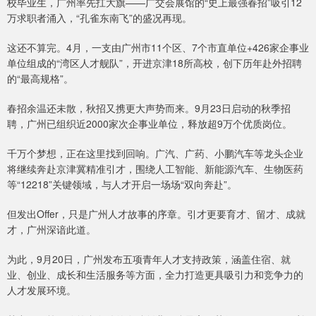
校毕业生，广州率先扛大旗——广交会展馆的“史上最强春招”吸引12
万求职者涌入，“孔雀东南飞”的盛况再现。
这还不算完。4月，一支由广州市11个区、7个市直单位+426家企事业
单位组成的“湾区人才舰队”，开进京津18所高校，创下历年赴外招聘
的“最高规格”。
春招余温还未散，秋招又携更大声势而来。9月23日启动的秋季招
聘，广州已组织近2000家次企事业单位，释放超9万个优质岗位。
千万个梦想，正在这里找到回响。广汽、广药、小鹏汽车等龙头企业
将继续奔赴京津冀精准引才，围绕人工智能、新能源汽车、生物医药
等“12218”关键领域，与人才开启一场场“双向奔赴”。
但发出Offer，只是广州人才故事的序章。引才更要育才、留才、成就
才，广州深谙此道。
为此，9月20日，广州发布五项青年人才支持政策，涵盖住宿、就
业、创业、成长和生活服务等方面，全力打造更具吸引力和竞争力的
人才发展环境。