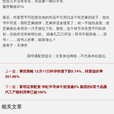
色也几乎没有变化，简直像一碗白开水。
展开剩余31%
最后，作家贾平凹也曾在他的作品中引用过这个吃芝麻的段子。他在
书中写道：我吃芝麻烧饼，芝麻掉进桌缝里了，就一手猛拍桌面，使
芝麻跳出来用另一只手接住了吃。显然，这个情节并非贾平凹的原
创，但他并没有标明出处。 就像孔乙己所说：窃书不能算偷……窃
书！……读书人的事，能算偷么？
发布于：天津市
国华通配资提示：文章来自网络，不代表本站观点。
上一篇：
掌控策略 12月11日科华转债下跌0.14%，转股溢价率
261.96%
下一篇：
富明证券配资 华虹半导体午前涨逾5% 集团的8英寸晶圆
代工产能利用率已超100%
相关文章