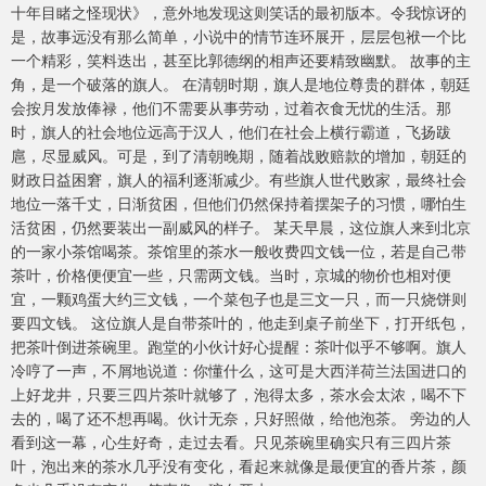
十年目睹之怪现状》，意外地发现这则笑话的最初版本。令我惊讶的
是，故事远没有那么简单，小说中的情节连环展开，层层包袱一个比
一个精彩，笑料迭出，甚至比郭德纲的相声还要精致幽默。 故事的主
角，是一个破落的旗人。 在清朝时期，旗人是地位尊贵的群体，朝廷
会按月发放俸禄，他们不需要从事劳动，过着衣食无忧的生活。那
时，旗人的社会地位远高于汉人，他们在社会上横行霸道，飞扬跋
扈，尽显威风。可是，到了清朝晚期，随着战败赔款的增加，朝廷的
财政日益困窘，旗人的福利逐渐减少。有些旗人世代败家，最终社会
地位一落千丈，日渐贫困，但他们仍然保持着摆架子的习惯，哪怕生
活贫困，仍然要装出一副威风的样子。 某天早晨，这位旗人来到北京
的一家小茶馆喝茶。茶馆里的茶水一般收费四文钱一位，若是自己带
茶叶，价格便便宜一些，只需两文钱。当时，京城的物价也相对便
宜，一颗鸡蛋大约三文钱，一个菜包子也是三文一只，而一只烧饼则
要四文钱。 这位旗人是自带茶叶的，他走到桌子前坐下，打开纸包，
把茶叶倒进茶碗里。跑堂的小伙计好心提醒：茶叶似乎不够啊。旗人
冷哼了一声，不屑地说道：你懂什么，这可是大西洋荷兰法国进口的
上好龙井，只要三四片茶叶就够了，泡得太多，茶水会太浓，喝不下
去的，喝了还不想再喝。伙计无奈，只好照做，给他泡茶。 旁边的人
看到这一幕，心生好奇，走过去看。只见茶碗里确实只有三四片茶
叶，泡出来的茶水几乎没有变化，看起来就像是最便宜的香片茶，颜