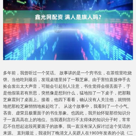
多年前，我曾听过一个笑话。 故事讲的是一个穷书生，在茶馆里吃烧
饼。当他吃到最后，发现桌缝里掉了一颗芝麻。由于害怕直接伸手去
捡会发出太大声音，可能会引起别人注意，书生觉得会很丢面子，于
是他假装若有所思，突然像是想到什么，猛地拍了一下桌子，把那颗
芝麻震到了桌面上。接着，他四下看看，确认没有人关注他，就悄悄
地把那粒芝麻悄悄地捡起吃了。 从这个故事中，我看到了一个小气、
吝啬、虚荣且极重面子的书生形象。也因此，我开始怀疑那些知识分
子一直高高在上的地位。当我遇到言行不太得体的知识分子时，常常
忍不住想起这段死要面子的故事。我一直没有深入探讨过这个笑话的
来源。 直到最近，我读到了晚清文人吴趼人在1903年发表的小说《二