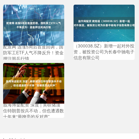
益升网配资 数知退
（300038.SZ）新增一起对外投
配查网 连涨5周后首度回调，国
资，被投资公司为长春中驰电子
防军工ETF人气不降反升！资金
信息有限公司
押注阅兵行情
股海博金配资 深度 | 美联储顶
住特朗普按兵不动，但也遭遇数
十年来“最嘹亮的反对声”