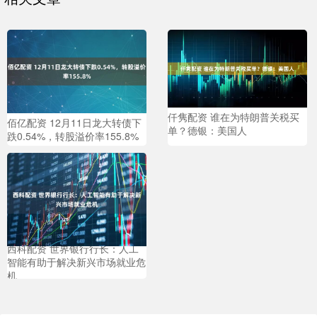
仟隽配资 谁在为特朗普关税买
佰亿配资 12月11日龙大转债下
单？德银：美国人
跌0.54%，转股溢价率155.8%
西科配资 世界银行行长：人工
智能有助于解决新兴市场就业危
机