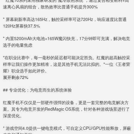
* 红魔10系列采用独家研发的"魔冷散热系统"，通过复合相变材料+高
速离心风扇的组合，散热效率比普通手机提升300%
* 屏幕刷新率高达165Hz，触控采样率可达720Hz，响应速度比普通
120Hz屏幕快37.5%
* 内置5200mAh大电池+165W魔闪快充，17分钟即可充满，解决电竞
选手的电量焦虑
"在职业比赛中，每一毫秒的延迟都可能决定胜负。红魔的超高触控采
样率让我们操作更加精准，这是其他手机无法比拟的。"一位《王者荣
耀》职业选手如此评价。
展开剩余72%
## 专业优化：为电竞而生的系统体验
红魔手机不仅仅是一部硬件强悍的设备，更是一套完整的电竞解决方
案。其专为电竞开发的RedMagic OS系统，针对各种游戏场景进行了
深度优化。
* 游戏空间4.0提供一键电竞模式，可自定义CPU/GPU性能释放，屏蔽