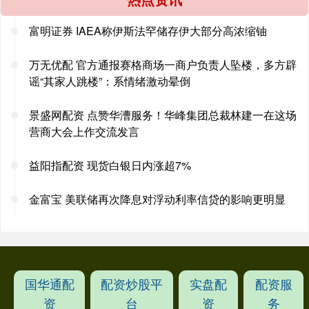
富明证券 IAEA称伊斯法罕储存伊大部分高浓缩铀
万无优配 官方通报赛格商场一商户负责人坠楼，多方辟
谣“其家人跳楼”：系情绪激动晕倒
景盛网配资 点赞华漕服务！华峰集团总裁林建一在这场
营商大会上作交流发言
益阳指配资 现货白银日内涨超7%
金富宝 美联储再次降息对浮动利率信贷的影响更明显
国华通配
配资炒股平
实盘配
配资服
资
台
资
务