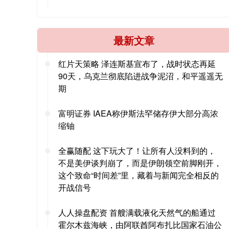
最新文章
红片天策略 泽连斯基宣布了，战时状态再延
90天，乌克兰彻底陷进战争泥沼，和平遥遥无
期
富明证券 IAEA称伊斯法罕储存伊大部分高浓
缩铀
全赢随配 这下玩大了！让所有人没料到的，
不是美伊谈判崩了，而是伊朗领空前脚刚开，
这个致命“时间差”里，藏着与新闻完全相反的
开战信号
人人操盘配资 首艘满载液化天然气的船通过
霍尔木兹海峡，由阿联酋阿布扎比国家石油公