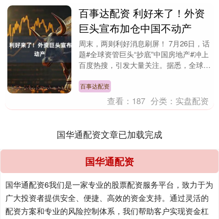
百事达配资 利好来了！外资
巨头宣布加仓中国不动产
周末，两则利好消息刷屏！ 7月26日，话
题#全球资管巨头“抄底”中国房地产#冲上
百度热搜，引发大量关注。据悉，全球资
管巨头施罗德资本旗下房地产投资部门，
近日与浙....
百事达配资
查看：
187
分类：
实盘配资
国华通配资文章已加载完成
国华通配资
国华通配资6我们是一家专业的股票配资服务平台，致力于为
广大投资者提供安全、便捷、高效的资金支持。通过灵活的
配资方案和专业的风险控制体系，我们帮助客户实现资金杠