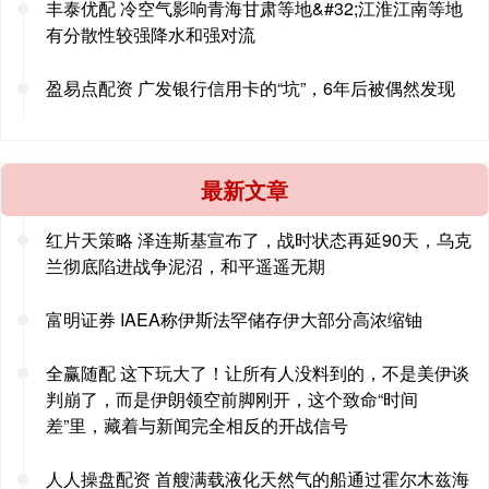
丰泰优配 冷空气影响青海甘肃等地&#32;江淮江南等地
有分散性较强降水和强对流
盈易点配资 广发银行信用卡的“坑”，6年后被偶然发现
最新文章
红片天策略 泽连斯基宣布了，战时状态再延90天，乌克
兰彻底陷进战争泥沼，和平遥遥无期
富明证券 IAEA称伊斯法罕储存伊大部分高浓缩铀
全赢随配 这下玩大了！让所有人没料到的，不是美伊谈
判崩了，而是伊朗领空前脚刚开，这个致命“时间
差”里，藏着与新闻完全相反的开战信号
人人操盘配资 首艘满载液化天然气的船通过霍尔木兹海