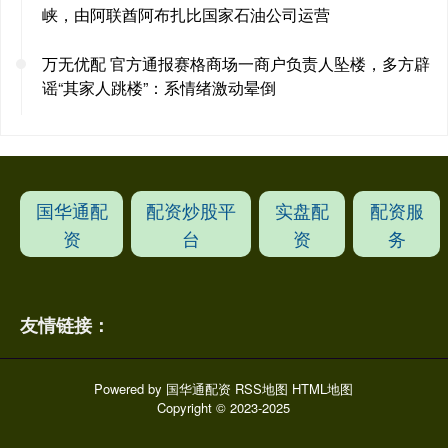
峡，由阿联酋阿布扎比国家石油公司运营
万无优配 官方通报赛格商场一商户负责人坠楼，多方辟
谣“其家人跳楼”：系情绪激动晕倒
国华通配
配资炒股平
实盘配
配资服
资
台
资
务
友情链接：
Powered by
国华通配资
RSS地图
HTML地图
Copyright
© 2023-2025