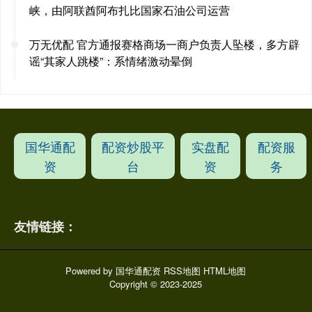
峡，由阿联酋阿布扎比国家石油公司运营
万无优配 官方通报赛格商场一商户负责人坠楼，多方辟
谣“其家人跳楼”：系情绪激动晕倒
国华通配
配资炒股平
实盘配
配资服
资
台
资
务
友情链接：
Powered by
国华通配资
RSS地图
HTML地图
Copyright
© 2023-2025