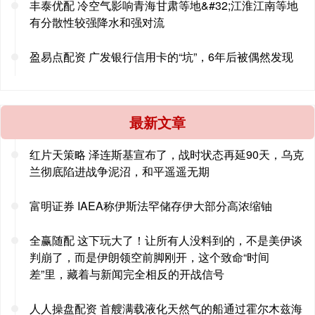
丰泰优配 冷空气影响青海甘肃等地&#32;江淮江南等地
有分散性较强降水和强对流
盈易点配资 广发银行信用卡的“坑”，6年后被偶然发现
最新文章
红片天策略 泽连斯基宣布了，战时状态再延90天，乌克
兰彻底陷进战争泥沼，和平遥遥无期
富明证券 IAEA称伊斯法罕储存伊大部分高浓缩铀
全赢随配 这下玩大了！让所有人没料到的，不是美伊谈
判崩了，而是伊朗领空前脚刚开，这个致命“时间
差”里，藏着与新闻完全相反的开战信号
人人操盘配资 首艘满载液化天然气的船通过霍尔木兹海