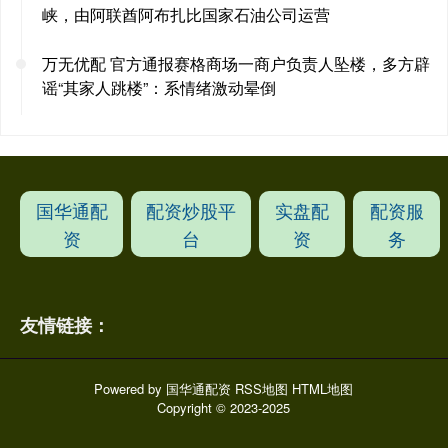
峡，由阿联酋阿布扎比国家石油公司运营
万无优配 官方通报赛格商场一商户负责人坠楼，多方辟
谣“其家人跳楼”：系情绪激动晕倒
国华通配
配资炒股平
实盘配
配资服
资
台
资
务
友情链接：
Powered by
国华通配资
RSS地图
HTML地图
Copyright
© 2023-2025