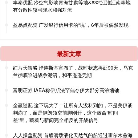
丰泰优配 冷空气影响青海甘肃等地&#32;江淮江南等地
有分散性较强降水和强对流
盈易点配资 广发银行信用卡的“坑”，6年后被偶然发现
最新文章
红片天策略 泽连斯基宣布了，战时状态再延90天，乌克
兰彻底陷进战争泥沼，和平遥遥无期
富明证券 IAEA称伊斯法罕储存伊大部分高浓缩铀
全赢随配 这下玩大了！让所有人没料到的，不是美伊谈
判崩了，而是伊朗领空前脚刚开，这个致命“时间
差”里，藏着与新闻完全相反的开战信号
人人操盘配资 首艘满载液化天然气的船通过霍尔木兹海