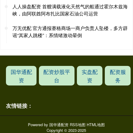
人人操盘配资 首艘满载液化天然气的船通过霍尔木兹海
峡，由阿联酋阿布扎比国家石油公司运营
万无优配 官方通报赛格商场一商户负责人坠楼，多方辟
谣“其家人跳楼”：系情绪激动晕倒
国华通配
配资炒股平
实盘配
配资服
资
台
资
务
友情链接：
Powered by
国华通配资
RSS地图
HTML地图
Copyright
© 2023-2025