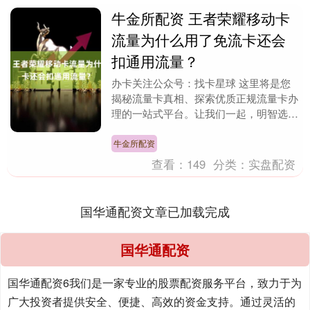
牛金所配资 王者荣耀移动卡
流量为什么用了免流卡还会
扣通用流量？
办卡关注公众号：找卡星球 这里将是您
揭秘流量卡真相、探索优质正规流量卡办
理的一站式平台。让我们一起，明智选
择，畅享无忧网络体验！ 温馨提示：选
卡前请认真看好套餐....
牛金所配资
查看：
149
分类：
实盘配资
国华通配资文章已加载完成
国华通配资
国华通配资6我们是一家专业的股票配资服务平台，致力于为
广大投资者提供安全、便捷、高效的资金支持。通过灵活的