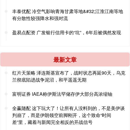
丰泰优配 冷空气影响青海甘肃等地&#32;江淮江南等地
有分散性较强降水和强对流
盈易点配资 广发银行信用卡的“坑”，6年后被偶然发现
最新文章
红片天策略 泽连斯基宣布了，战时状态再延90天，乌克
兰彻底陷进战争泥沼，和平遥遥无期
富明证券 IAEA称伊斯法罕储存伊大部分高浓缩铀
全赢随配 这下玩大了！让所有人没料到的，不是美伊谈
判崩了，而是伊朗领空前脚刚开，这个致命“时间
差”里，藏着与新闻完全相反的开战信号