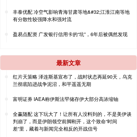
丰泰优配 冷空气影响青海甘肃等地&#32;江淮江南等地
有分散性较强降水和强对流
盈易点配资 广发银行信用卡的“坑”，6年后被偶然发现
最新文章
红片天策略 泽连斯基宣布了，战时状态再延90天，乌克
兰彻底陷进战争泥沼，和平遥遥无期
富明证券 IAEA称伊斯法罕储存伊大部分高浓缩铀
全赢随配 这下玩大了！让所有人没料到的，不是美伊谈
判崩了，而是伊朗领空前脚刚开，这个致命“时间
差”里，藏着与新闻完全相反的开战信号