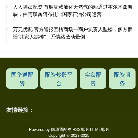
人人操盘配资 首艘满载液化天然气的船通过霍尔木兹海
峡，由阿联酋阿布扎比国家石油公司运营
万无优配 官方通报赛格商场一商户负责人坠楼，多方辟
谣“其家人跳楼”：系情绪激动晕倒
国华通配
配资炒股平
实盘配
配资服
资
台
资
务
友情链接：
Powered by
国华通配资
RSS地图
HTML地图
Copyright
© 2023-2025