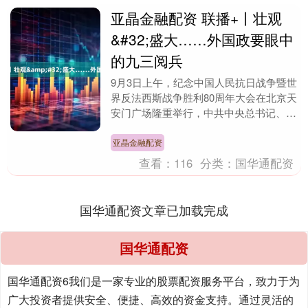
亚晶金融配资 联播+丨壮观
&#32;盛大……外国政要眼中
的九三阅兵
9月3日上午，纪念中国人民抗日战争暨世
界反法西斯战争胜利80周年大会在北京天
安门广场隆重举行，中共中央总书记、国
家主席、中央军委主席习近平发表重要讲
话并检阅受阅....
亚晶金融配资
查看：
116
分类：
国华通配资
国华通配资文章已加载完成
国华通配资
国华通配资6我们是一家专业的股票配资服务平台，致力于为
广大投资者提供安全、便捷、高效的资金支持。通过灵活的